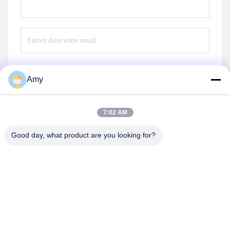
Amy
Envoyez
7:02 AM
Good day, what product are you looking for?
Hunan Yibeinuo New Material Co., Ltd.
Amy@ybnceramic.com
86-15074879989
N° 2, rue Qingyuan Sud, parc industriel de Langli, comté