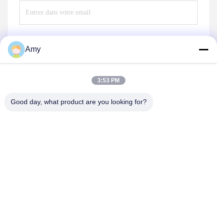
Amy
Envoyez
3:53 PM
Good day, what product are you looking for?
Hunan Yibeinuo New Material Co., Ltd.
Amy@ybnceramic.com
86-15074879989
N° 2, rue Qingyuan Sud, parc industriel de Langli, comté
de Changsha, province du Hunan