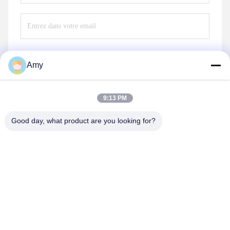
Amy
Envoyez
9:13 PM
Good day, what product are you looking for?
Hunan Yibeinuo New Material Co., Ltd.
Amy@ybnceramic.com
86-15074879989
N° 2, rue Qingyuan Sud, parc industriel de Langli, comté
de Changsha, province du Hunan