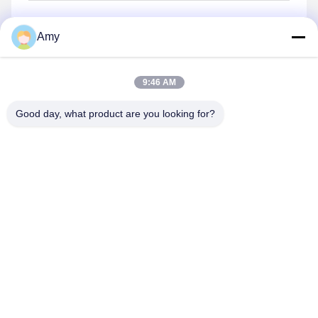
Amy
Envoyez
9:46 AM
Good day, what product are you looking for?
Hunan Yibeinuo New Material Co., Ltd.
Amy@ybnceramic.com
86-15074879989
N° 2, rue Qingyuan Sud, parc industriel de Langli, comté
de Changsha, province du Hunan