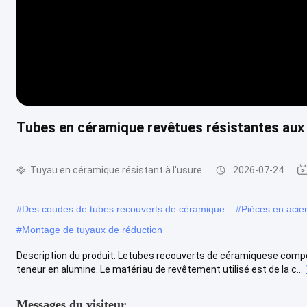
Tubes en céramique revêtues résistantes au
Tuyau en céramique résistant à l'usure
2026-07-24
#
Des coudes de tubes recouverts de céramique
#
Pièces en acie
#
Montage de tuyaux de réduction
Description du produit: Letubes recouverts de céramiquese compo
teneur en alumine. Le matériau de revêtement utilisé est de la c...
Messages du visiteur