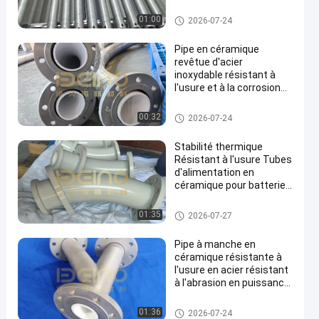
extrêmes
Tuyau revêtu de douille en cér
01:00
2026-07-24
amique
Pipe en céramique
revêtue d'acier
inoxydable résistant à
l'usure et à la corrosion
Pipe en céramique
revêtue de manche pour
Tuyau revêtu de douille en cér
00:32
2026-07-24
le transport de poudre de
amique
batterie au lithium
Stabilité thermique
Résistant à l'usure Tubes
d'alimentation en
céramique pour batterie
au lithium
Tuyau revêtu de douille en cér
01:35
2026-07-27
amique
Pipe à manche en
céramique résistante à
l'usure en acier résistant
à l'abrasion en puissance
thermique
Tuyau revêtu de douille en cér
01:36
2026-07-24