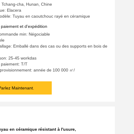
e: Tchang-cha, Hunan, Chine
e: Elacera
dèle: Tuyau en caoutchouc rayé en céramique
 paiement et d'expédition
commande min: Négociable
ble
allage: Emballé dans des cas ou des supports en bois de
aison: 25-45 workdas
 paiement: T/T
pprovisionnement: année de 100 000 ㎡/
Parlez Maintenant.
yau en céramique résistant à l'usure
,