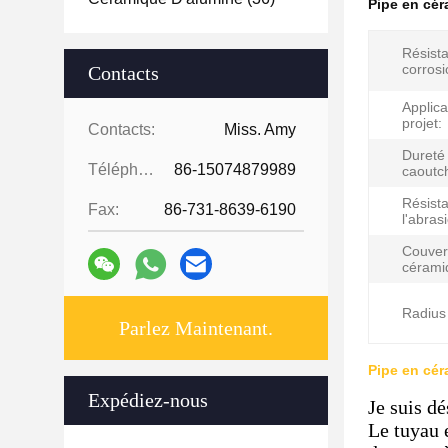
Pipe en cér
Résista
corrosi
Contacts
Applica
projet:
Contacts:
Miss. Amy
Dureté
Téléphone:
86-15074879989
caoutc
Résist
Fax:
86-731-8639-6190
l'abras
Couver
cérami
Radius 
Parlez Maintenant.
Pipe en cér
Expédiez-nous
Je suis dé
Le tuyau e