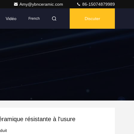
Amy@ybnceramic.com
86-15074879989
Vidéo
Discuter
French
éramique résistante à l'usure
duit