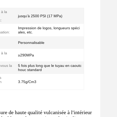
 à la
jusqu'à 2500 PSI (17 MPa)
:
Impression de logos, longueurs spéci
ation:
ales, etc.
Personnalisable
 à la
≥290MPa
 vous la
5 fois plus long que le tuyau en caoutc
houc standard
s
n
3.75g/Cm3
:
re de haute qualité vulcanisée à l'intérieur