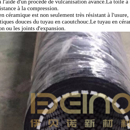
à l'aide d'un procédé de vulcanisation avancé.La toile à
istance à la compression.
en céramique est non seulement très résistant à l'usure
stiques douces du tuyau en caoutchouc.Le tuyau en céra
on ou les joints d'expansion.