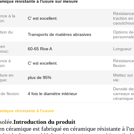
amique résistante à l'usure sur mesure
Résistance
nce à la
C' est excellent.
traction en
on:
caoutchouc
tion du
Options de
Transports de matières abrasives
personnalis
 en
60-65 Rive A
Longueur:
houc:
ance à
Résistance
C' est excellent.
ion:
flexion:
ture en
Mettez sur
plus de 95%
que:
vie:
Densité de
de flexion:
4 fois le diamètre intérieur
carreaux e
céramique
amique résistante à l'usure
solée.
Introduction du produit
n céramique est fabriqué en céramique résistante à l'usu