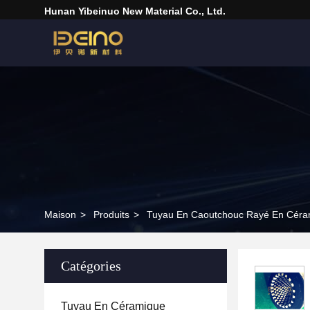
Hunan Yibeinuo New Material Co., Ltd.
Maison
>
Produits
>
Tuyau En Caoutchouc Rayé En Céra
Catégories
Tuyau En Céramique