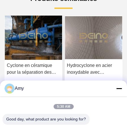
Cyclone en céramique
Hydrocyclone en acier
pour la séparation des
inoxydable avec
poudres abrasives et la
revêtement en céramique
collecte des poussières
d'alumine à 95%
Amy
Parlez Maintenant.
Parlez Maintenant.
5:30 AM
Good day, what product are you looking for?