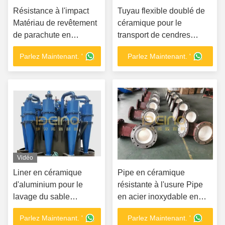
Résistance à l'impact
Tuyau flexible doublé de
Matériau de revêtement
céramique pour le
de parachute en
transport de cendres
céramique revêtu de
volantes dans les
Parlez Maintenant. '
Parlez Maintenant. '
revêtements d'usure de
centrales électriques
parachute
Vidéo
Liner en céramique
Pipe en céramique
d'aluminium pour le
résistante à l'usure Pipe
lavage du sable
en acier inoxydable en
Hydrocyclone - Solution
aluminium en céramique
Parlez Maintenant. '
Parlez Maintenant. '
résistante à l'usure