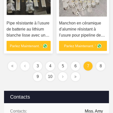
Pipe résistante à l'usure
Manchon en céramique
de batterie au lithium
d'alumine résistant à
blanche lisse avec une
l'usure pour pipeline de
résistance aux chocs
transport pneumatique
Parlez Maintenant. '
Parlez Maintenant. '
supérieure
3
4
5
6
7
8
9
10
Contacts
Contacts:
Miss. Amy