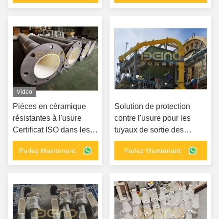
Vidéo
Pièces en céramique
Solution de protection
résistantes à l'usure
contre l'usure pour les
Certificat ISO dans les
tuyaux de sortie des
centrales électriques
usines de charbon
Parlez Maintenant. '
Parlez Maintenant. '
Conception personnalisée
et conseils d'installation
sur place pour les tuyaux
en céramique d'alumine