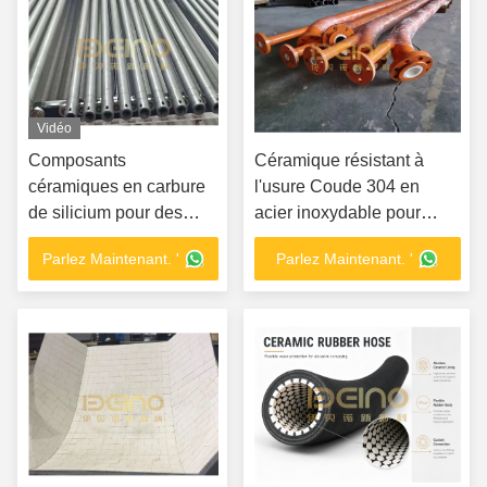
Vidéo
Composants
Céramique résistant à
céramiques en carbure
l'usure Coude 304 en
de silicium pour des
acier inoxydable pour
applications d'usure et
batterie au lithium
Parlez Maintenant. '
Parlez Maintenant. '
de corrosion extrêmes