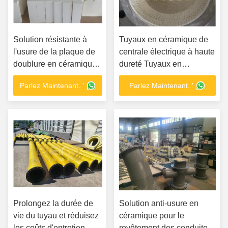
Solution résistante à
Tuyaux en céramique de
l'usure de la plaque de
centrale électrique à haute
doublure en céramique
dureté Tuyaux en
ZTA dans l'industrie
céramique d'aluminium à
Parlez Maintenant. '
Parlez Maintenant. '
minière internationale
haute dureté pour les
systèmes de transport de
centrales électriques
Prolongez la durée de
Solution anti-usure en
vie du tuyau et réduisez
céramique pour le
les coûts d'entretien
revêtement des conduites