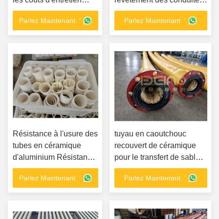
avec notre tuyau en
en poudre de charbon
Parlez Maintenant. '
Parlez Maintenant. '
caoutchouc en
dans les centrales
céramique
électriques
Résistance à l'usure des
tuyau en caoutchouc
tubes en céramique
recouvert de céramique
d'aluminium Résistance
pour le transfert de sable
à l'abrasion Certificat
abrasif dans les ports
Parlez Maintenant. '
Parlez Maintenant. '
ISO