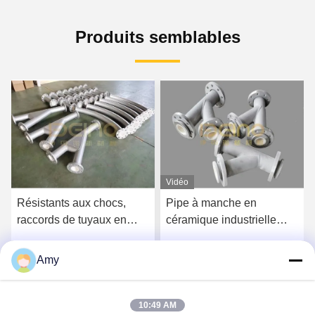
Produits semblables
Vidéo
Résistants aux chocs,
Pipe à manche en
raccords de tuyaux en
céramique industrielle
céramique à manche
revêtue d'une doublure en
enduite Épaisseur 10 mm
céramique d'aluminium
Amy
Parlez Maintenant.
Parlez Maintenant.
10:49 AM