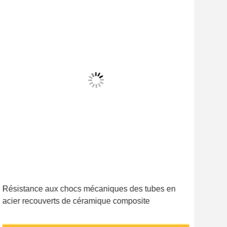
Résistance aux chocs mécaniques des tubes en
Rési
acier recouverts de céramique composite
à m