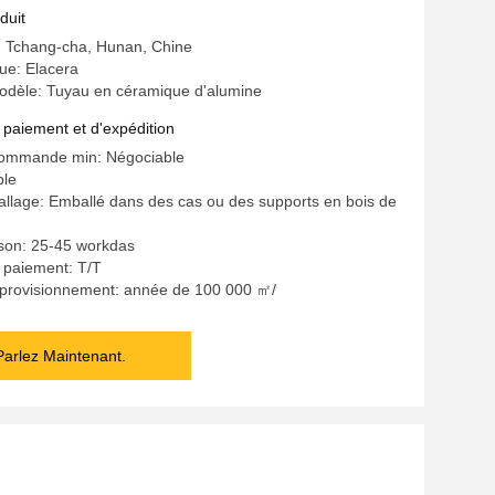
duit
e: Tchang-cha, Hunan, Chine
e: Elacera
dèle: Tuyau en céramique d'alumine
 paiement et d'expédition
commande min: Négociable
ble
allage: Emballé dans des cas ou des supports en bois de
aison: 25-45 workdas
 paiement: T/T
pprovisionnement: année de 100 000 ㎡/
Parlez Maintenant.