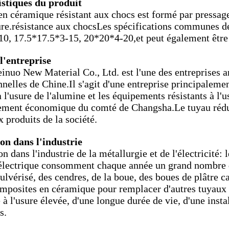
stiques du produit
en céramique résistant aux chocs est formé par pressage 
re.résistance aux chocsLes spécifications communes de
0, 17.5*17.5*3-15, 20*20*4-20,et peut également être p
 l'entreprise
inuo New Material Co., Ltd. est l'une des entreprises a
nnelles de Chine.Il s'agit d'une entreprise principaleme
à l'usure de l'alumine et les équipements résistants à l'u
ment économique du comté de Changsha.Le tuyau réduct
 produits de la société.
on dans l'industrie
n dans l'industrie de la métallurgie et de l'électricité: 
 électrique consomment chaque année un grand nombre d
lvérisé, des cendres, de la boue, des boues de plâtre cal
mposites en céramique pour remplacer d'autres tuyaux p
 à l'usure élevée, d'une longue durée de vie, d'une inst
s.