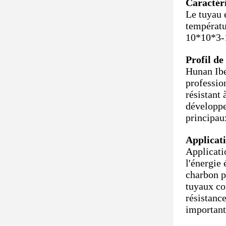
Caractéri
Le tuyau 
températu
10*10*3-1
Profil de
Hunan Ibe
professio
résistant 
développe
principaux
Applicati
Applicatio
l'énergie
charbon pu
tuyaux co
résistance
important