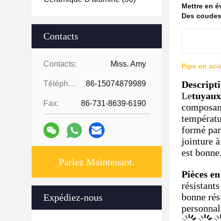
Mettre en 
Des coudes
Contacts
Contacts:
Miss. Amy
Pipe en aci
Descript
Téléphone:
86-15074879989
Le
tuyaux
Fax:
86-731-8639-6190
composant
températur
formé par
jointure à
est bonne
Parlez Maintenant.
Pièces en
résistants
bonne rés
Expédiez-nous
personnali