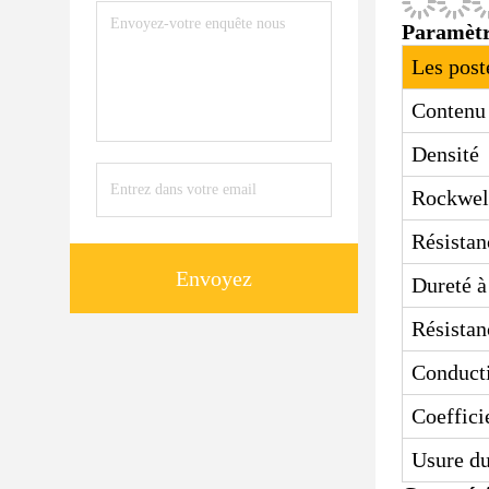
Paramètr
Les post
Contenu
Densité
Rockwel
Résistan
Envoyez
Dureté à
Résistan
Conducti
Coeffici
Usure d