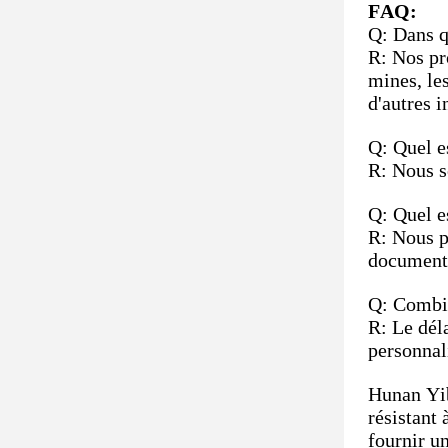
FAQ:
Q: Dans qu
R: Nos pro
mines, le
d'autres i
Q: Quel es
R: Nous s
Q: Quel e
R: Nous p
documents
Q: Combie
R: Le déla
personnal
Hunan Yib
résistant 
fournir u