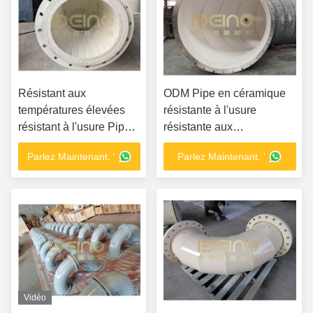
Résistant aux
ODM Pipe en céramique
températures élevées
résistante à l'usure
résistant à l'usure Pipe
résistante aux
en céramique syntrée
températures élevées
Parlez Maintenant. '
Parlez Maintenant. '
sur mesure
Carreaux en céramique
d'aluminium
Vidéo