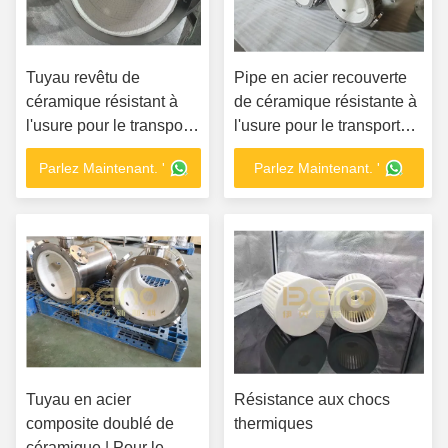
Tuyau revêtu de
Pipe en acier recouverte
céramique résistant à
de céramique résistante à
l'usure pour le transport
l'usure pour le transport
de charbon et de
des boues
Parlez Maintenant. '
Parlez Maintenant. '
matériaux abrasifs
Tuyau en acier
Résistance aux chocs
composite doublé de
thermiques
céramique | Pour le