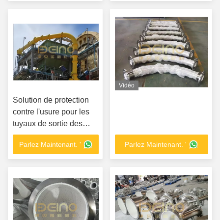
température et matériau
granulaire transporté avec
tuyau en céramique
d'alumine
Vidéo
Solution de protection
contre l'usure pour les
tuyaux de sortie des
usines de charbon
Parlez Maintenant. '
Parlez Maintenant. '
Conception
personnalisée et
conseils d'installation
sur place pour les
tuyaux en céramique
d'alumine