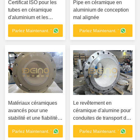
Certificat ISO pour les
Pipe en céramique en
tubes en céramique
aluminium de conception
d'aluminium et les
mal alignée
coudes en céramique
Parlez Maintenant. '
Parlez Maintenant. '
Matériaux céramiques
Le revêtement en
avancés pour une
céramique d'alumine pour
stabilité et une fiabilité à
conduites de transport de
long terme
poudre de charbon
Parlez Maintenant. '
Parlez Maintenant. '
Poussière à haute