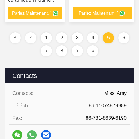
transport longue
Parlez Maintenant. '
Parlez Maintenant. '
distance de
boue/cendres/poudre de
charbon
1
2
3
4
5
6
7
8
Contacts
Contacts:
Miss. Amy
Téléphone:
86-15074879989
Fax:
86-731-8639-6190