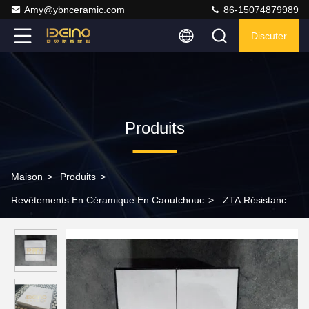
Amy@ybnceramic.com
86-15074879989
Discuter
Produits
Maison
>
Produits
>
Revêtements En Céramique En Caoutchouc
>
ZTA Résistance
à l'impact de l'alumine utilisée dans les mines