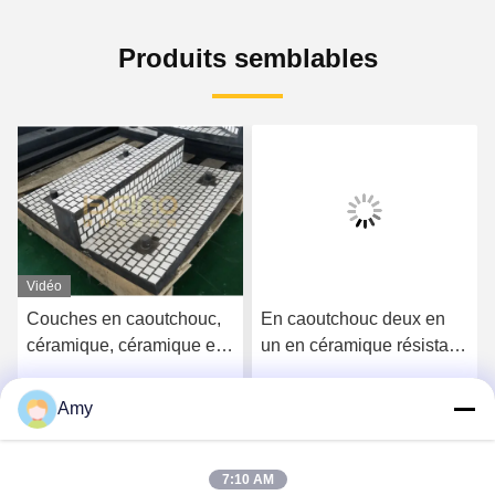
Produits semblables
Vidéo
Couches en caoutchouc,
En caoutchouc deux en
céramique, céramique et
un en céramique résistant
caoutchouc composite
à l'abrasion épaisseur du
avec plaque d'acier
revêtement 5 mm
Amy
Parlez Maintenant.
Parlez Maintenant.
7:10 AM