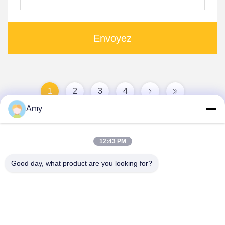
Envoyez
1
2
3
4
Amy
12:43 PM
Good day, what product are you looking for?
Hunan Yibeinuo New Material Co., Ltd.
Amy@ybnceramic.com