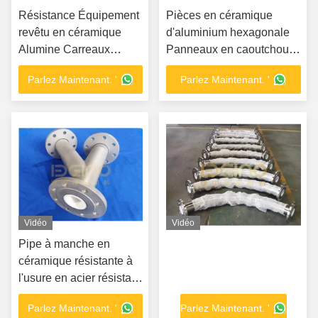
Résistance Équipement
Pièces en céramique
revêtu en céramique
d'aluminium hexagonale
Alumine Carreaux
Panneaux en caoutchouc
d'usure en céramique
résistant à l'usure
Parlez Maintenant. '
Parlez Maintenant. '
Vidéo
Vidéo
Pipe à manche en
céramique résistante à
l'usure en acier résistant
à l'abrasion en
Parlez Maintenant. '
Parlez Maintenant. '
puissance thermique