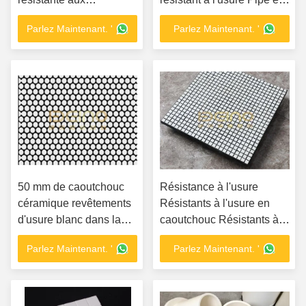
températures élevées
céramique syntrée sur
Parlez Maintenant. '
Parlez Maintenant. '
Carreaux en céramique
mesure
d'aluminium
50 mm de caoutchouc
Résistance à l'usure
céramique revêtements
Résistants à l'usure en
d'usure blanc dans la
caoutchouc Résistants à
construction pratique
l'usure en céramique
Parlez Maintenant. '
Parlez Maintenant. '
Résistants à l'usure en
céramique Résistants à
l'usure en céramique