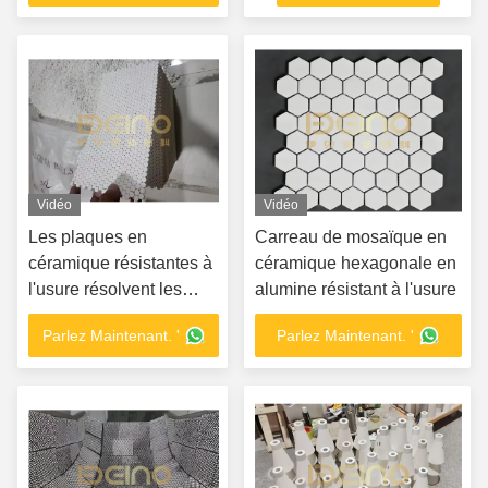
Vidéo
Vidéo
Les plaques en
Carreau de mosaïque en
céramique résistantes à
céramique hexagonale en
l'usure résolvent les
alumine résistant à l'usure
problèmes d'usure des
Parlez Maintenant. '
Parlez Maintenant. '
équipements de
cimenterie, sidérurgie et
miniers.