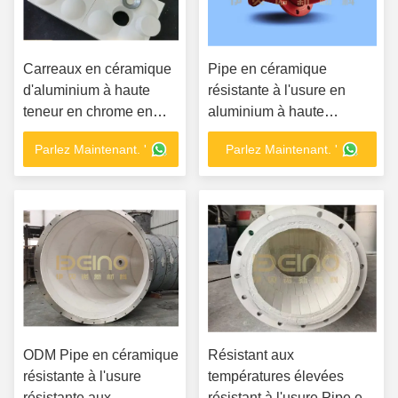
Carreaux en céramique
Pipe en céramique
d'aluminium à haute
résistante à l'usure en
teneur en chrome en
aluminium à haute
fonte de fer en
résistance pour les
Parlez Maintenant. '
Parlez Maintenant. '
céramique résistant à
surfaces vitrées
l'usure
industrielles
ODM Pipe en céramique
Résistant aux
résistante à l'usure
températures élevées
résistante aux
résistant à l'usure Pipe en