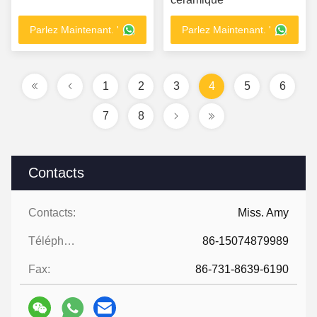
Parlez Maintenant. '
Parlez Maintenant. '
1
2
3
4
5
6
7
8
Contacts
Contacts:
Miss. Amy
Téléphone:
86-15074879989
Fax:
86-731-8639-6190