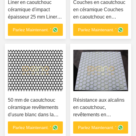
Liner en caoutchouc
Couches en caoutchouc
céramique d'impact
en céramique Couches
épaisseur 25 mm Liner
en caoutchouc en
en céramique
céramique composite
Parlez Maintenant. '
Parlez Maintenant. '
d'aluminium
50 mm de caoutchouc
Résistance aux alcalins
céramique revêtements
en caoutchouc,
d'usure blanc dans la
revêtements en
construction pratique
céramique, feuille en
Parlez Maintenant. '
Parlez Maintenant. '
caoutchouc composite en